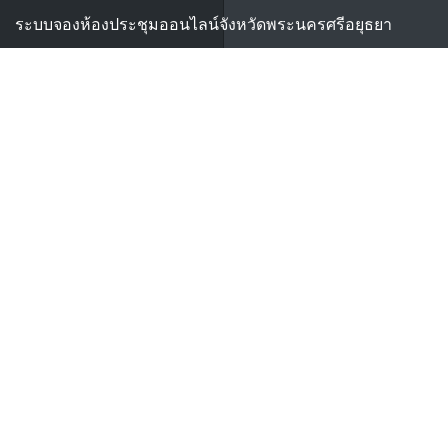
ระบบจองห้องประชุมออนไลน์จังหวัดพระนครศรีอยุธยา